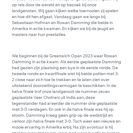
op reis door de wereld en op bezoek bij onze
landgenoten. Wij gaan kijken welke toernooien zij spelen
en hoe dit hen afgaat. Vandaag gaan we langs bij
Sebastiaan Hofman en Rowan Damming die beide in
Amerika in actie kwamen. En kijken we bij de jeugd en
masters naar hun prestaties.
We beginnen bij de Greenwich Open 2023 waar Rowan
Damming in actie kwam. Als eerste geplaatste Damming
had gezien zijn plaatsing een bye in de eerste ronde. De
tweede ronde en kwartfinale wist hij beide potten met 3-
2 close naar zich toe te trekken en te laten zien over
uitstekend doorzettingsvermogen te beschikken. In de
halve finale trof onze landgenoot de nummer zeven
geplaatste Veer Chotrani uit India aan, deze
tegenstander had al eerder de nummer drie geplaatste
met 3-0 verslagen. En ook in de halve finale was hij op
stoom. Damming kreeg geen grip op de wedstrijd en
verloor zijn halve finale met 3-0. Toch weer een nieuwe en
mooie ervaring in Amerika erbij. Na zijn avontuur is hij
snel teruggevlogen om vanavond weer in actie te komen