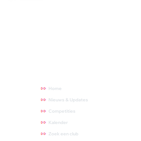
Squash Bond Nederland is niet alleen het verlengstuk van jouw
club, maar ook de organisator van diverse competities,
toernooien en andere activiteiten. We dragen zorg voor de
opleiding van trainers, scheidsrechters en hebben fantastische
topsporters die we volgen. Oók zijn we het aanspreekpunt voor
NOC*NSF en onderzoeksinstituten. Meer weten? Ga direct
naar een thema waar je meer over wilt weten. Tips zijn altijd
welkom, dus neem gerust contact met ons op!
Direct naar
Home
Nieuws & Updates
Competities
Kalender
Zoek een club