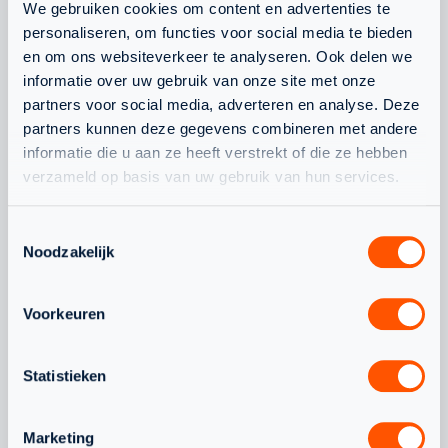
We gebruiken cookies om content en advertenties te
personaliseren, om functies voor social media te bieden
en om ons websiteverkeer te analyseren. Ook delen we
OOK
informatie over uw gebruik van onze site met onze
partners voor social media, adverteren en analyse. Deze
INTERESSANT
partners kunnen deze gegevens combineren met andere
informatie die u aan ze heeft verstrekt of die ze hebben
OM TE LEZEN
verzameld op basis van uw gebruik van hun services.
Toestemmingsselectie
Noodzakelijk
WAT SPEELT ER NOG MEER
Voorkeuren
JEUGD
NLTEAM
Statistieken
Marketing