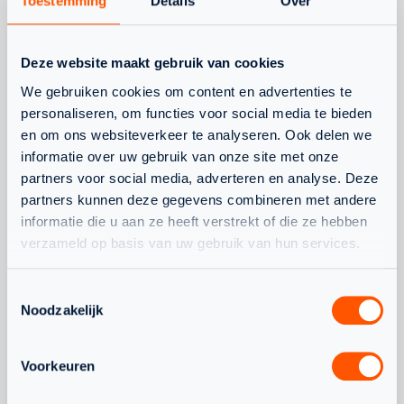
Toestemming
Details
Over
Deze website maakt gebruik van cookies
We gebruiken cookies om content en advertenties te
JEUGD
NLTEAM
personaliseren, om functies voor social media te bieden
en om ons websiteverkeer te analyseren. Ook delen we
informatie over uw gebruik van onze site met onze
partners voor social media, adverteren en analyse. Deze
partners kunnen deze gegevens combineren met andere
informatie die u aan ze heeft verstrekt of die ze hebben
verzameld op basis van uw gebruik van hun services.
WAARDEVOLLE WK-
CHANEL STO
ERVARING VOOR
BONDSCOAC
Toestemmingsselectie
Noodzakelijk
NEDERLANDS TEAM
ONDER 19
Voorkeuren