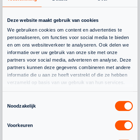
Deze website maakt gebruik van cookies
We gebruiken cookies om content en advertenties te
JEUGD
JEUGD
personaliseren, om functies voor social media te bieden
en om ons websiteverkeer te analyseren. Ook delen we
informatie over uw gebruik van onze site met onze
partners voor social media, adverteren en analyse. Deze
partners kunnen deze gegevens combineren met andere
informatie die u aan ze heeft verstrekt of die ze hebben
verzameld op basis van uw gebruik van hun services.
BELGIUM JUNIOR OPEN
WAARDEVOLL
2023
ERVARING V
Toestemmingsselectie
NEDERLANDS
Noodzakelijk
ONDER 19
Voorkeuren