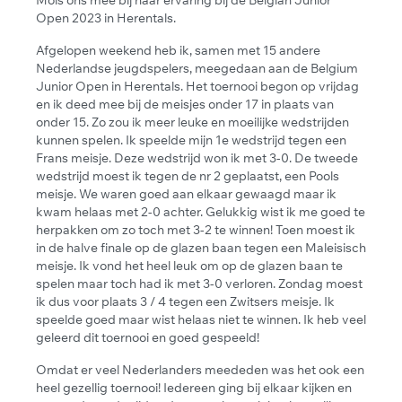
Open 2023 in Herentals.
Afgelopen weekend heb ik, samen met 15 andere
Nederlandse jeugdspelers, meegedaan aan de Belgium
Junior Open in Herentals. Het toernooi begon op vrijdag
en ik deed mee bij de meisjes onder 17 in plaats van
onder 15. Zo zou ik meer leuke en moeilijke wedstrijden
kunnen spelen. Ik speelde mijn 1e wedstrijd tegen een
Frans meisje. Deze wedstrijd won ik met 3-0. De tweede
wedstrijd moest ik tegen de nr 2 geplaatst, een Pools
meisje. We waren goed aan elkaar gewaagd maar ik
kwam helaas met 2-0 achter. Gelukkig wist ik me goed te
herpakken om zo toch met 3-2 te winnen! Toen moest ik
in de halve finale op de glazen baan tegen een Maleisisch
meisje. Ik vond het heel leuk om op de glazen baan te
spelen maar toch had ik met 3-0 verloren. Zondag moest
ik dus voor plaats 3 / 4 tegen een Zwitsers meisje. Ik
speelde goed maar wist helaas niet te winnen. Ik heb veel
geleerd dit toernooi en goed gespeeld!
Omdat er veel Nederlanders meededen was het ook een
heel gezellig toernooi! Iedereen ging bij elkaar kijken en