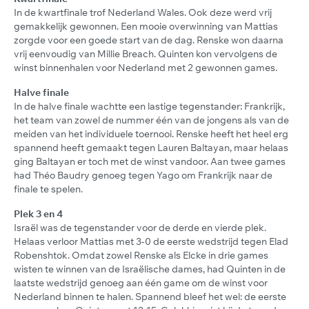
In de kwartfinale trof Nederland Wales. Ook deze werd vrij
gemakkelijk gewonnen. Een mooie overwinning van Mattias
zorgde voor een goede start van de dag. Renske won daarna
vrij eenvoudig van Millie Breach. Quinten kon vervolgens de
winst binnenhalen voor Nederland met 2 gewonnen games.
Halve finale
In de halve finale wachtte een lastige tegenstander: Frankrijk,
het team van zowel de nummer één van de jongens als van de
meiden van het individuele toernooi. Renske heeft het heel erg
spannend heeft gemaakt tegen Lauren Baltayan, maar helaas
ging Baltayan er toch met de winst vandoor. Aan twee games
had Théo Baudry genoeg tegen Yago om Frankrijk naar de
finale te spelen.
Plek 3 en 4
Israël was de tegenstander voor de derde en vierde plek.
Helaas verloor Mattias met 3-0 de eerste wedstrijd tegen Elad
Robenshtok. Omdat zowel Renske als Elcke in drie games
wisten te winnen van de Israëlische dames, had Quinten in de
laatste wedstrijd genoeg aan één game om de winst voor
Nederland binnen te halen. Spannend bleef het wel: de eerste