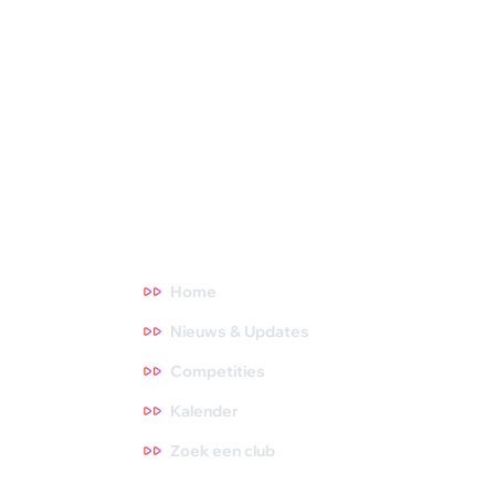
Squash Bond Nederland is niet alleen het verlengstuk van jouw
club, maar ook de organisator van diverse competities,
toernooien en andere activiteiten. We dragen zorg voor de
opleiding van trainers, scheidsrechters en hebben fantastische
topsporters die we volgen. Oók zijn we het aanspreekpunt voor
NOC*NSF en onderzoeksinstituten. Meer weten? Ga direct
naar een thema waar je meer over wilt weten. Tips zijn altijd
welkom, dus neem gerust contact met ons op!
Direct naar
Home
Nieuws & Updates
Competities
Kalender
Zoek een club
Contact