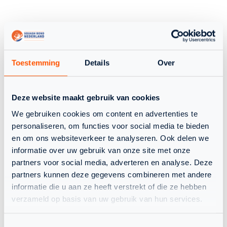
SELECTIE ONDER 19
Toestemming
Details
Over
Deze website maakt gebruik van cookies
We gebruiken cookies om content en advertenties te
personaliseren, om functies voor social media te bieden
en om ons websiteverkeer te analyseren. Ook delen we
RENSKE HUNTELAAR
ELCKE MOLS
informatie over uw gebruik van onze site met onze
Nederlands Team Dames en
Nederlands Team Dames, U19
partners voor social media, adverteren en analyse. Deze
U19
en U17
partners kunnen deze gegevens combineren met andere
informatie die u aan ze heeft verstrekt of die ze hebben
verzameld op basis van uw gebruik van hun services.
Toestemmingsselectie