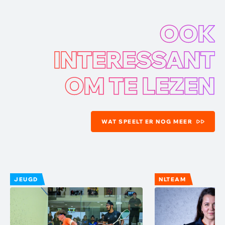
OOK
INTERESSANT
OM TE LEZEN
WAT SPEELT ER NOG MEER
JEUGD
NLTEAM