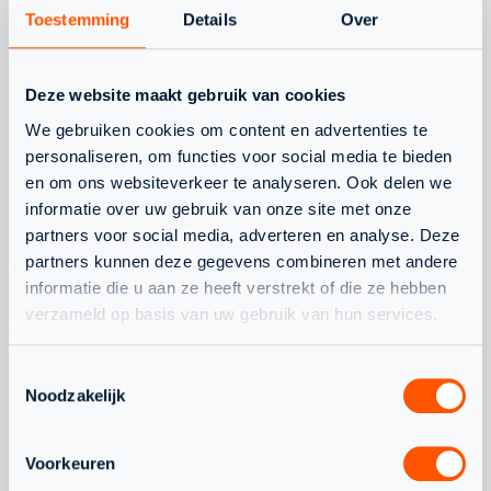
Toestemming
Details
Over
WAT SPEELT ER NOG MEER
Deze website maakt gebruik van cookies
We gebruiken cookies om content en advertenties te
personaliseren, om functies voor social media te bieden
JEUGD
NLTEAM
en om ons websiteverkeer te analyseren. Ook delen we
informatie over uw gebruik van onze site met onze
partners voor social media, adverteren en analyse. Deze
partners kunnen deze gegevens combineren met andere
informatie die u aan ze heeft verstrekt of die ze hebben
verzameld op basis van uw gebruik van hun services.
WAARDEVOLLE WK-
CHANEL STO
Toestemmingsselectie
ERVARING VOOR
BONDSCOAC
Noodzakelijk
NEDERLANDS TEAM
ONDER 19
Voorkeuren