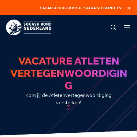
SQUASH EREDIVISIE
'SQUASH BOND TV'
VACATURE ATLETEN
VERTEGENWOORDIGIN
G
Kom jij de Atletenvertegenwoordiging
versterken!