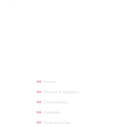
Squash Bond Nederland is niet alleen het verlengstuk van jouw
club, maar ook de organisator van diverse competities,
toernooien en andere activiteiten. We dragen zorg voor de
opleiding van trainers, scheidsrechters en hebben fantastische
topsporters die we volgen. Oók zijn we het aanspreekpunt voor
NOC*NSF en onderzoeksinstituten. Meer weten? Ga direct
naar een thema waar je meer over wilt weten. Tips zijn altijd
welkom, dus neem gerust contact met ons op!
Direct naar
Home
Nieuws & Updates
Competities
Kalender
Zoek een club