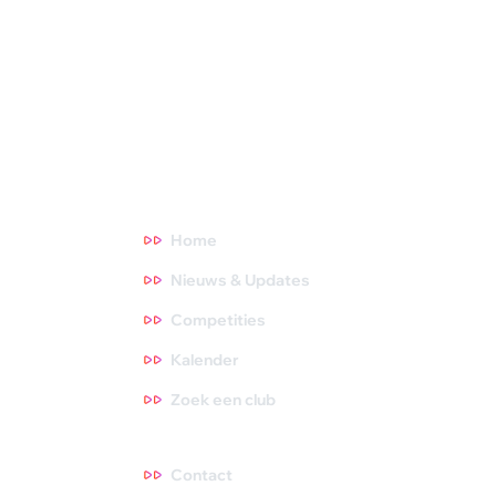
club, maar ook de organisator van diverse competities,
toernooien en andere activiteiten. We dragen zorg voor de
opleiding van trainers, scheidsrechters en hebben fantastische
topsporters die we volgen. Oók zijn we het aanspreekpunt voor
NOC*NSF en onderzoeksinstituten. Meer weten? Ga direct
naar een thema waar je meer over wilt weten. Tips zijn altijd
welkom, dus neem gerust contact met ons op!
Direct naar
Home
Nieuws & Updates
Competities
Kalender
Zoek een club
Contact
Contact