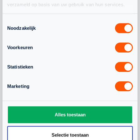
verzameld op basis van uw gebruik van hun services.
JEUGD
NLTEAM
Toestemmingsselectie
Noodzakelijk
Voorkeuren
Statistieken
WAARDEVOLLE WK-
CHANEL STO
ERVARING VOOR
BONDSCOAC
Marketing
NEDERLANDS TEAM
ONDER 19
Alles toestaan
Selectie toestaan