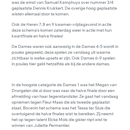
was de winst van Samuel Kamphuys over nummer 3/4
geplaatste Dennis Krukkert. De overige hoog geplaatste
wisten allemaal door te komen.
Ook de Heren 7, 8 en 9 kwamen vrijdagavond in actie
deze schema's komen zaterdag weer in actie met hun
kwartfinale en halve finales!
De Dames waren ook aanwezig in de Dames 4-5 wordt in
poules gespeeld, deze spelen ze vandaag uit waarna
zichtbaar is welke upsets er zijn. Ook Dames 6-9 spelen
in poules hier geld hetzelfde als bij de andere dames.
In de hoogste categorie de Dames 1 was het Megan van
Drongelen die al door was naar de halve finale door een
afmelding van haar tegenstandster. Ze gaat het vandaag
opnemen tegen Fleur Maas die als tweede geplaatst
staat. Bovenin het schema was het Tessa ter Sluis die
overtuigend de halve finales wist te bereiken. Zij neemt
het op tegen talent Elcke Mols die gister nipt wist te
winnen van Juliette Permentier.