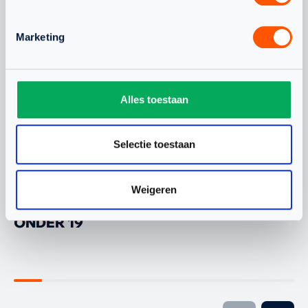
Marketing
JEUGD
NLTEAM
Alles toestaan
Selectie toestaan
WAARDEVOLLE WK-
CHANEL STO
ERVARING VOOR
BONDSCOAC
Weigeren
NEDERLANDS TEAM
ONDER 19