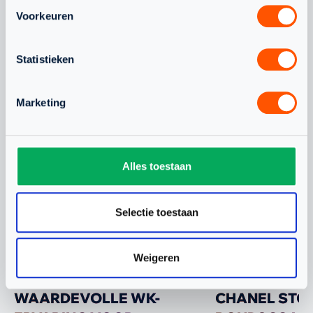
INTERESSANT
Voorkeuren
OM TE LEZEN
Statistieken
WAT SPEELT ER NOG MEER
Marketing
Alles toestaan
JEUGD
NLTEAM
Selectie toestaan
Weigeren
WAARDEVOLLE WK-
CHANEL STO