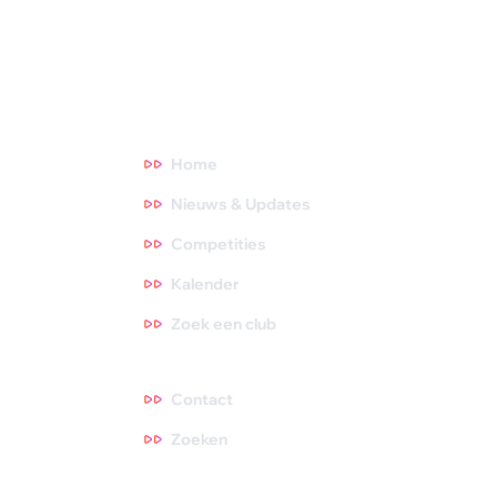
NOC*NSF en onderzoeksinstituten. Meer weten? Ga direct
naar een thema waar je meer over wilt weten. Tips zijn altijd
welkom, dus neem gerust contact met ons op!
Direct naar
Home
Nieuws & Updates
Competities
Kalender
Zoek een club
Contact
Contact
Zoeken