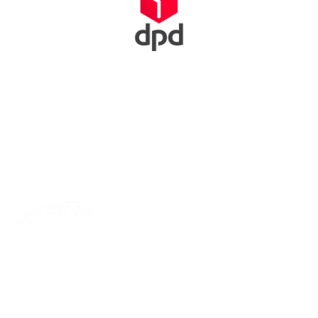
Squash Bond Nederland is niet alleen het verlengstuk van jouw
club, maar ook de organisator van diverse competities,
toernooien en andere activiteiten. We dragen zorg voor de
opleiding van trainers, scheidsrechters en hebben fantastische
topsporters die we volgen. Oók zijn we het aanspreekpunt voor