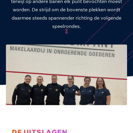
terwijl op andere banen elk punt bevochten moest
worden. De strijd om de bovenste plekken wordt
daarmee steeds spannender richting de volgende
speelrondes.
DE UITSLAGEN