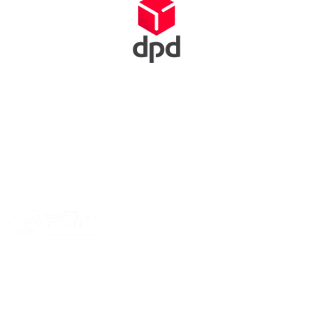
Squash Bond Nederland is niet alleen het verlengstuk van jouw
club, maar ook de organisator van diverse competities,
toernooien en andere activiteiten. We dragen zorg voor de
opleiding van trainers, scheidsrechters en hebben fantastische