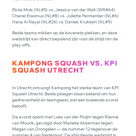
Elcke Mols (NL#5) vs. Jessica van der Walt (WR#64)
Chanel Erasmus (NL#8) vs. Juliette Permentier (NL#6)
Hana Al Nayal (NL#26) vs. Daniek Krukkert (NL#9)
Beide teams mikken op de bovenste plekken, en deze
wedstrijd kan direct bepalend zijn voor de strijd om de
play-offs.
KAMPONG SQUASH VS. KPI
SQUASH UTRECHT
In Utrecht ontvangt Kampong het sterke team van KPI
Squash Utrecht. Beide ploegen staan bekend om hun
gedrevenheid en teamgeest, wat een boeiende avond
belooft.
De avond opent met Loes van der Pluijm tegen Rianne
van Mourik, gevolgd door Marieke Akkerman tegen
Megan van Drongelen — de nummer 12 tegenover de
nummer 4 van Nederland. De afsluitende wedstrijd is