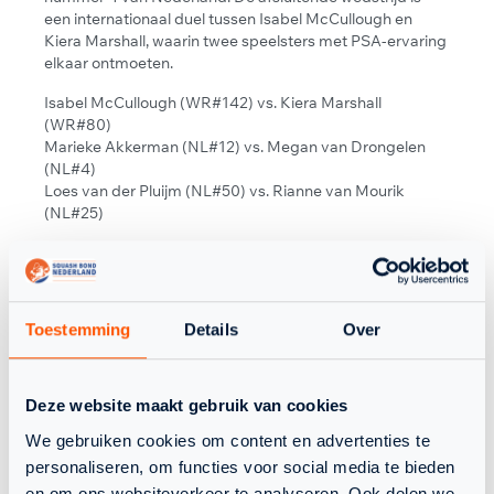
een internationaal duel tussen Isabel McCullough en
Kiera Marshall, waarin twee speelsters met PSA-ervaring
elkaar ontmoeten.
Isabel McCullough (WR#142) vs. Kiera Marshall
(WR#80)
Marieke Akkerman (NL#12) vs. Megan van Drongelen
(NL#4)
Loes van der Pluijm (NL#50) vs. Rianne van Mourik
(NL#25)
Een echte test voor beide teams, waarin KPI Utrecht licht
favoriet lijkt, maar Kampong thuis altijd gevaarlijk kan
zijn.
Toestemming
Details
Over
📅 Datum: Woensdag 15 oktober 2025
🕢 Aanvang: 19:30
🎥 Livestream: YouTube – Squashbond TV
Deze website maakt gebruik van cookies
📲 Volg ons: @SquashEredivisie
We gebruiken cookies om content en advertenties te
personaliseren, om functies voor social media te bieden
en om ons websiteverkeer te analyseren. Ook delen we