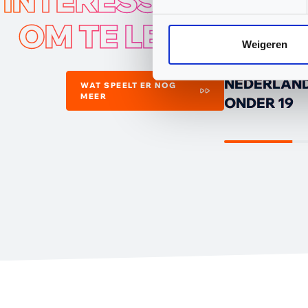
INTERESSANT
OM TE LEZEN
WAARDEVO
Weigeren
ERVARING 
NEDERLAN
WAT SPEELT ER NOG
MEER
ONDER 19