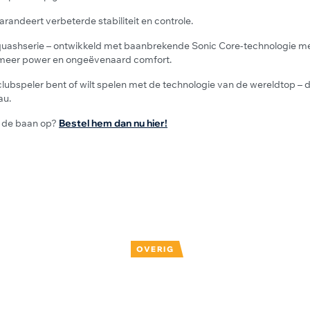
arandeert verbeterde stabiliteit en controle.
ashserie – ontwikkeld met baanbrekende Sonic Core-technologie met
, meer power en ongeëvenaard comfort.
clubspeler bent of wilt spelen met de technologie van de wereldtop – d
au.
et de baan op?
Bestel hem dan nu hier!
OVERIG