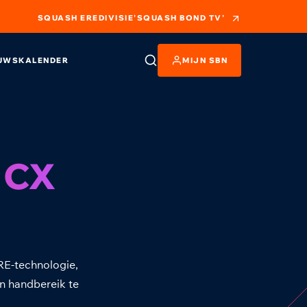
SQUASH EREDIVISIE
'SQUASH BOND TV'
UWS
KALENDER
MIJN SBN
 CX
E-technologie,
n handbereik te