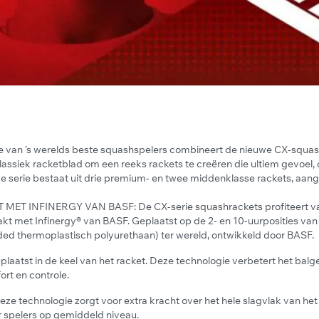
 van ’s werelds beste squashspelers combineert de nieuwe CX-squa
assiek racketblad om een reeks rackets te creëren die ultiem gevoel, 
 De serie bestaat uit drie premium- en twee middenklasse rackets, aa
T INFINERGY VAN BASF: De CX-serie squashrackets profiteert van
t met Infinergy® van BASF. Geplaatst op de 2- en 10-uurposities van h
ded thermoplastisch polyurethaan) ter wereld, ontwikkeld door BASF.
eplaatst in de keel van het racket. Deze technologie verbetert het bal
ort en controle.
Deze technologie zorgt voor extra kracht over het hele slagvlak van het
r spelers op gemiddeld niveau.