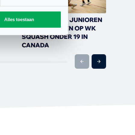
NEDERLANDSE JUNIOREN
JOU
Alles toestaan
LATEN ZICH ZIEN OP WK
VOOR
SQUASH ONDER 19 IN
KLA
CANADA