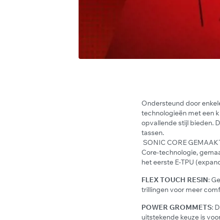
Ondersteund door enkele
technologieën met een kl
opvallende stijl bieden.
tassen.
SONIC CORE GEMAAKT ME
Core-technologie, gemaak
het eerste E-TPU (expan
FLEX TOUCH RESIN
: G
trillingen voor meer comf
POWER GROMMETS
: 
uitstekende keuze is voo