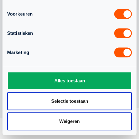
WAARDEVOLLE WK-
CHANEL STO
Voorkeuren
ERVARING VOOR
BONDSCOAC
NEDERLANDS TEAM
ONDER 19
Statistieken
Marketing
Alles toestaan
Selectie toestaan
Weigeren