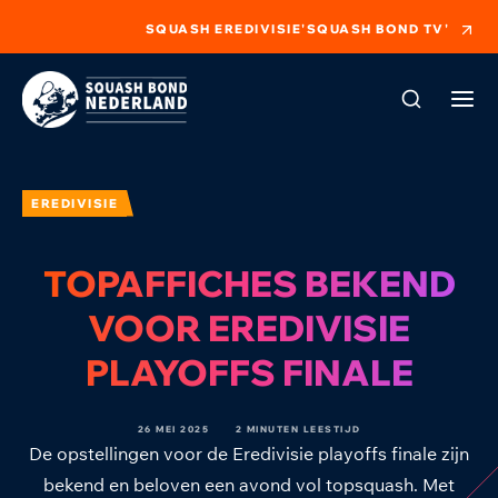
SQUASH EREDIVISIE
'SQUASH BOND TV'
EREDIVISIE
TOPAFFICHES BEKEND
VOOR EREDIVISIE
PLAYOFFS FINALE
26 MEI 2025
2 MINUTEN LEESTIJD
De opstellingen voor de Eredivisie playoffs finale zijn
bekend en beloven een avond vol topsquash. Met