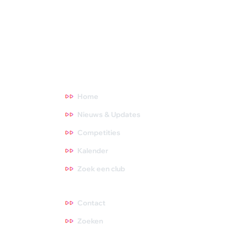
opleiding van trainers, scheidsrechters en hebben fantastische
topsporters die we volgen. Oók zijn we het aanspreekpunt voor
NOC*NSF en onderzoeksinstituten. Meer weten? Ga direct
naar een thema waar je meer over wilt weten. Tips zijn altijd
welkom, dus neem gerust contact met ons op!
Direct naar
Home
Nieuws & Updates
Competities
Kalender
Zoek een club
Contact
Contact
Zoeken