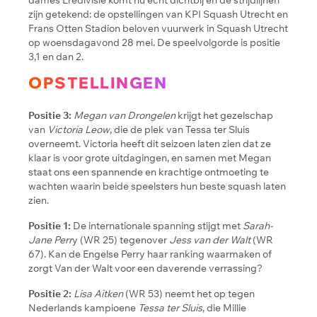
zijn getekend: de opstellingen van KPI Squash Utrecht en
Frans Otten Stadion beloven vuurwerk in Squash Utrecht
op woensdagavond 28 mei. De speelvolgorde is positie
3,1 en dan 2.
OPSTELLINGEN
Positie 3:
Megan van Drongelen
krijgt het gezelschap
van
Victoria Leow
, die de plek van Tessa ter Sluis
overneemt. Victoria heeft dit seizoen laten zien dat ze
klaar is voor grote uitdagingen, en samen met Megan
staat ons een spannende en krachtige ontmoeting te
wachten waarin beide speelsters hun beste squash laten
zien.
Positie 1:
De internationale spanning stijgt met
Sarah-
Jane Perr
y (WR 25) tegenover
Jess van der Walt
(WR
67). Kan de Engelse Perry haar ranking waarmaken of
zorgt Van der Walt voor een daverende verrassing?
Positie 2:
Lisa Aitken
(WR 53) neemt het op tegen
Nederlands kampioene
Tessa ter Sluis
, die Millie