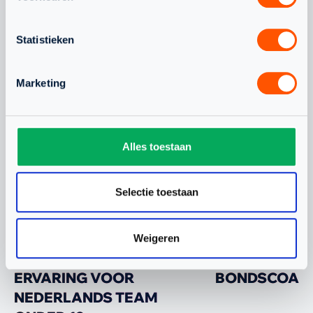
Statistieken
WAT SPEELT ER NOG MEER
Marketing
JEUGD
NLTEAM
Alles toestaan
Selectie toestaan
Weigeren
WAARDEVOLLE WK-
CHANEL STO
ERVARING VOOR
BONDSCOAC
NEDERLANDS TEAM