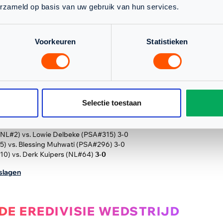
erzameld op basis van uw gebruik van hun services.
SQUASH ROTTERDAM VS. ISQUASH
12-0
Voorkeuren
Statistieken
onde op tegen Drachten! De Rotterdammers hadden hun vorige twee w
lde ook deze keer een overwinning. Als eerste ging Hogervorst de ba
e een duidelijke overwinning, waarmee hij de stand op 1-0 voor Victo
nummers 1, Schweertman en Delbeke. Schweertman won redelijk snel m
ht. Ten slotte de nummers 2 wedstrijd, Hapers tegen Muhwati. Ook dez
Selectie toestaan
rtuigend met 3-0. Dit betekende de derde overwinning voor Victoria 
eens naar het team uit Rotterdam.
NL#2) vs. Lowie Delbeke (PSA#315) 3-0
5) vs. Blessing Muhwati (PSA#296) 3-0
10) vs. Derk Kuipers (NL#64)
3-0
tslagen
DE EREDIVISIE WEDSTRIJD