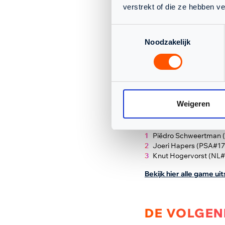
verstrekt of die ze hebben v
VICTORIA 
DRACHTEN
Toestemmingsselectie
Noodzakelijk
Victoria nam het deze r
en Squashlevels voorspe
jonge Hogervorst behaald
de wedstrijd tussen de 
een 2-0 voorsprong brac
Weigeren
voorbij: Hapers won ove
bonuspunten gingen even
Piëdro Schweertman (
Joeri Hapers (PSA#17
Knut Hogervorst (NL#
Bekijk hier alle game ui
DE VOLGEN