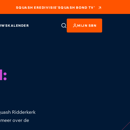
SQUASH EREDIVISIE
'SQUASH BOND TV'
UWS
KALENDER
MIJN SBN
:
quash Ridderkerk
 meer over de