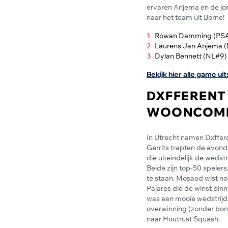
ervaren Anjema en de jo
naar het team uit Borne!
Rowan Damming (PSA1
Laurens Jan Anjema (
Dylan Bennett (NL#9)
Bekijk hier alle game ui
DXFFERENT
WOONCOM
In Utrecht namen Dxffe
Gerrits trapten de avon
die uiteindelijk de weds
Beide zijn top-50 speler
te staan. Mosaad wist no
Pajares die de winst bi
was een mooie wedstrijd
overwinning (zonder bon
naar Houtrust Squash.