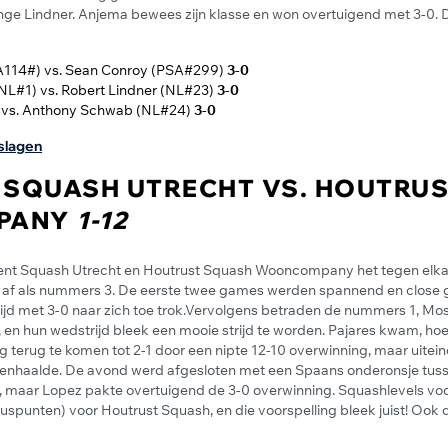
nge Lindner. Anjema bewees zijn klasse en won overtuigend met 3-0.
14#) vs. Sean Conroy (PSA#299)
3-0
NL#1) vs. Robert Lindner (NL#23)
3-0
 vs. Anthony Schwab (NL#24)
3-0
tslagen
 SQUASH UTRECHT VS. HOUTRU
PANY
1-12
rent Squash Utrecht en Houtrust Squash Wooncompany het tegen elka
d af als nummers 3. De eerste twee games werden spannend en close 
trijd met 3-0 naar zich toe trok.Vervolgens betraden de nummers 1, Mo
s, en hun wedstrijd bleek een mooie strijd te worden. Pajares kwam, ho
g terug te komen tot 2-1 door een nipte 12-10 overwinning, maar uitein
nnenhaalde. De avond werd afgesloten met een Spaans onderonsje tuss
, maar Lopez pakte overtuigend de 3-0 overwinning. Squashlevels voo
uspunten) voor Houtrust Squash, en die voorspelling bleek juist! Oo