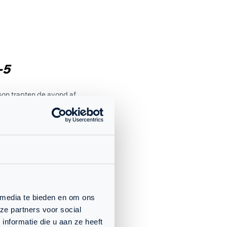
-5
son trapten de avond af
 zich scherp in de derde
een top-20 duel tussen
 zich goed en maakte de
rok. Daarmee ging de
ken? Squashlevels had
en won zijn wedstrijd
 media te bieden en om ons
ze partners voor social
nformatie die u aan ze heeft