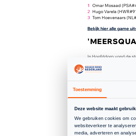
Omar Mosaad (PSA#41)
Hugo Varela (HWR#9
Tom Hoevenaars (NL#2
Bekijk hier alle game ui
'MEERSQUA
In Hoofddorp vond de str
met een mooie wedstrijd
game en pakte de laatste
wereldtopper Coll en Lo
stand gelijk op 1-1. Uite
overwinning naar 'Meers
Toestemming
namelijk een 3-2 overwi
overtuigend met 3-0. De
Deze website maakt gebruik
Paul Coll (PSA#4) vs
Sam Osborne-Wylde (
We gebruiken cookies om cont
Hjalmer Mols (NL#25)
websiteverkeer te analyseren
media, adverteren en analys
Bekijk hier alle game ui