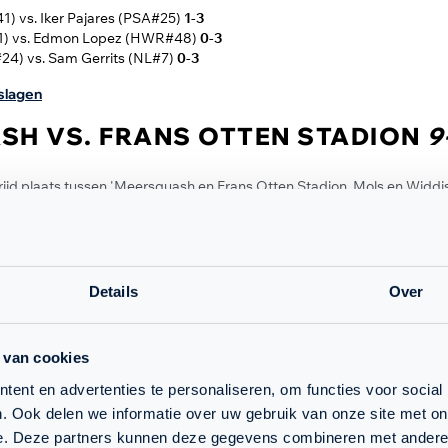
 vs. Iker Pajares (PSA#25)
1-3
1) vs. Edmon Lopez (HWR#48)
0-3
4) vs. Sam Gerrits (NL#7)
0-3
tslagen
SH VS. FRANS OTTEN STADION
9
ijd plaats tussen 'Meersquash en Frans Otten Stadion. Mols en Widdi
. Na een spannende tweede game (15-13) stond het 1-1. Mols herpakte
 game nipt met 12-10, waardoor hij de wedstrijd won. Daarna volgde 
bban. Coll kwam snel op een 1-0 voorsprong, maar Lobban verweerde
indelijk was het toch Coll die deze topwedstrijd met 3-1 naar zich toe t
quash, maar kon het team uit Amsterdam nog belangrijke punten pak
Details
Over
nning voorspeld voor Osborne-Wylde! Vargas leek echter vastberaden 
 bonuspunten gingen alsnog naar 'Meersquash.
 van cookies
. Greg Lobban (PSA#20)
3-1
PSA#159) vs. Juan Vargas (PSA#39)
0-3
ent en advertenties te personaliseren, om functies voor social
 vs. Andrew Widdison (NL#)
3-1
. Ook delen we informatie over uw gebruik van onze site met on
e. Deze partners kunnen deze gegevens combineren met andere i
tslagen