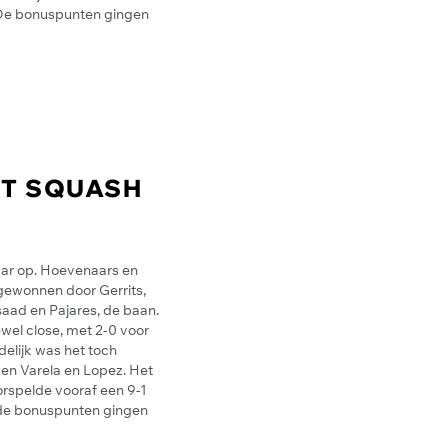
 De bonuspunten gingen
ST SQUASH
ar op. Hoevenaars en
gewonnen door Gerrits,
saad en Pajares, de baan.
ewel close, met 2-0 voor
delijk was het toch
en Varela en Lopez. Het
rspelde vooraf een 9-1
k de bonuspunten gingen