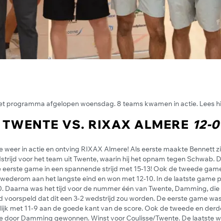
et programma afgelopen woensdag. 8 teams kwamen in actie. Lees hi
/ TWENTE VS. RIXAX ALMERE
12-0
weer in actie en ontving RIXAX Almere! Als eerste maakte Bennett zi
strijd voor het team uit Twente, waarin hij het opnam tegen Schwab. 
e eerste game in een spannende strijd met 15-13! Ook de tweede gam
 wederom aan het langste eind en won met 12-10. In de laatste game p
0. Daarna was het tijd voor de nummer één van Twente, Damming, di
d voorspeld dat dit een 3-2 wedstrijd zou worden. De eerste game w
ijk met 11-9 aan de goede kant van de score. Ook de tweede en der
e door Damming gewonnen. Winst voor Coulisse/Twente. De laatste w