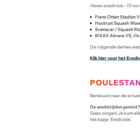
Heren eredivisie - 13 n
Frans Otten Stadion V
Houtrust Squash Woon
Svenscar / Squash Rid
RIXAX Almere VS. Vict
De volgende dames weds
Klik hier voor het Ered
POULESTA
Benieuwd naar de actue
De wedstrijden gemist?
Geen zorgen! Je kunt all
het kopje 'Eredivisie'.