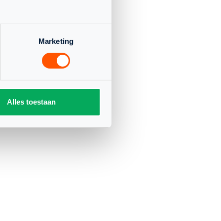
 / CS
Marketing
edstrijden al gewonnen,
an op tegen Kuipers. De
ria zette. Daarna volgde
et 3-0, wat Victoria op
e wedstrijd ging snel
Alles toestaan
Squash Rotterdam, en de