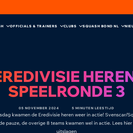
SH
OFFICIALS & TRAINERS
CLUBS
SQUASH BOND NL
NIE
EREDIVISIE HEREN
SPEELRONDE 3
05 NOVEMBER 2024
5 MINUTEN LEESTIJD
dag kwamen de Eredivisie heren weer in actie! Svenscar/S
de pauze, de overige 8 teams kwamen wel in actie. Lees hier
uitslagen