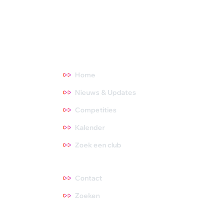
NOC*NSF en onderzoeksinstituten. Meer weten? Ga direct
naar een thema waar je meer over wilt weten. Tips zijn altijd
welkom, dus neem gerust contact met ons op!
Direct naar
Home
Nieuws & Updates
Competities
Kalender
Zoek een club
Contact
Contact
Zoeken