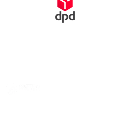
Squash Bond Nederland is niet alleen het verlengstuk van jouw
club, maar ook de organisator van diverse competities,
toernooien en andere activiteiten. We dragen zorg voor de
opleiding van trainers, scheidsrechters en hebben fantastische
topsporters die we volgen. Oók zijn we het aanspreekpunt voor