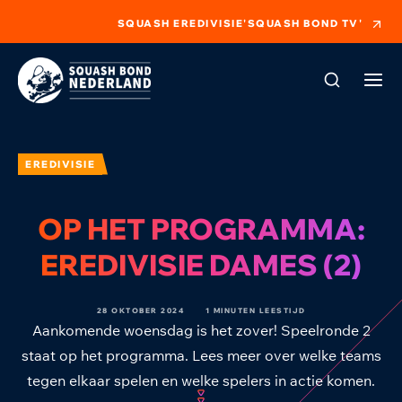
SQUASH EREDIVISIE
'SQUASH BOND TV'
EREDIVISIE
OP HET PROGRAMMA:
EREDIVISIE DAMES (2)
28 OKTOBER 2024
1 MINUTEN LEESTIJD
Aankomende woensdag is het zover! Speelronde 2
staat op het programma. Lees meer over welke teams
tegen elkaar spelen en welke spelers in actie komen.