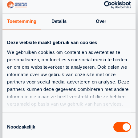
INTERESSANT
OM TE LEZEN
Toestemming
Details
Over
WAT SPEELT ER NOG MEER
Deze website maakt gebruik van cookies
We gebruiken cookies om content en advertenties te
personaliseren, om functies voor social media te bieden
en om ons websiteverkeer te analyseren. Ook delen we
informatie over uw gebruik van onze site met onze
JEUGD
NLTEAM
partners voor social media, adverteren en analyse. Deze
partners kunnen deze gegevens combineren met andere
informatie die u aan ze heeft verstrekt of die ze hebben
verzameld op basis van uw gebruik van hun services.
Toestemmingsselectie
Noodzakelijk
WAARDEVOLLE WK-
CHANEL STO