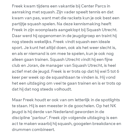
Freek kwam tijdens een vakantie bij Center Parcs in
aanraking met squash. Zijn vader speelt tennis en dat
kwam van pas, want met die rackets kun je ook best een
partijtje squash spelen. Na deze kennismaking heeft
Freek in zijn woonplaats aangeklopt bij Squash Utrecht.
Daar werd hij opgenomen in de jeugdgroep en traint hij
nog steeds wekelijks. Freek vindt squash een ideale
sport. Je kunt het altijd doen, ook als het weer slecht is,
en als er niemand is om mee te spelen, kun je ook nog
alleen gaan trainen. Squash Utrecht vindt hij een fijne
club en Joran, de manager van Squash Utrecht, is heel
actief met de jeugd. Freek is er trots op dat hij wel 5 tot 6
keer per week op de squashbaan te vinden is. Hij vond
het een uitdaging om veel te gaan trainen en is er trots op
dat hij dat nog steeds volhoudt.
Maar Freek houdt er ook van om letterlijk in de spotlights
te staan. Hij is een meester in de goochelen. Op het NK
jeugd is hij derde van Nederland geworden in de
discipline "parlour". Freek zijn volgende uitdaging is een
act te maken waarbij hij squash, googelen breakdance en
drummen combineert.