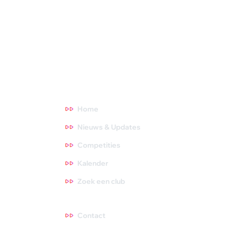
club, maar ook de organisator van diverse competities,
toernooien en andere activiteiten. We dragen zorg voor de
opleiding van trainers, scheidsrechters en hebben fantastische
topsporters die we volgen. Oók zijn we het aanspreekpunt voor
NOC*NSF en onderzoeksinstituten. Meer weten? Ga direct
naar een thema waar je meer over wilt weten. Tips zijn altijd
welkom, dus neem gerust contact met ons op!
Direct naar
Home
Nieuws & Updates
Competities
Kalender
Zoek een club
Contact
Contact