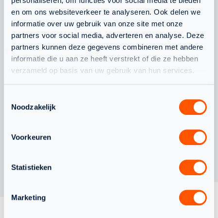
personaliseren, om functies voor social media te bieden
en om ons websiteverkeer te analyseren. Ook delen we
WAARDEVOLLE WK-
CHANEL STO
informatie over uw gebruik van onze site met onze
ERVARING VOOR
BONDSCOAC
partners voor social media, adverteren en analyse. Deze
partners kunnen deze gegevens combineren met andere
NEDERLANDS TEAM
informatie die u aan ze heeft verstrekt of die ze hebben
ONDER 19
verzameld op basis van uw gebruik van hun services.
Toestemmingsselectie
Noodzakelijk
Voorkeuren
Statistieken
Marketing