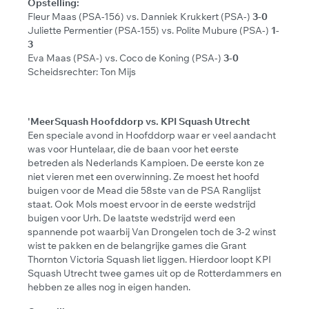
Opstelling:
Fleur Maas (PSA-156) vs. Danniek Krukkert (PSA-)
3-0
Juliette Permentier (PSA-155) vs. Polite Mubure (PSA-)
1-
3
Eva Maas (PSA-) vs. Coco de Koning (PSA-)
3-0
Scheidsrechter: Ton Mijs
'MeerSquash Hoofddorp vs. KPI Squash Utrecht
Een speciale avond in Hoofddorp waar er veel aandacht
was voor Huntelaar, die de baan voor het eerste
betreden als Nederlands Kampioen. De eerste kon ze
niet vieren met een overwinning. Ze moest het hoofd
buigen voor de Mead die 58ste van de PSA Ranglijst
staat. Ook Mols moest ervoor in de eerste wedstrijd
buigen voor Urh. De laatste wedstrijd werd een
spannende pot waarbij Van Drongelen toch de 3-2 winst
wist te pakken en de belangrijke games die Grant
Thornton Victoria Squash liet liggen. Hierdoor loopt KPI
Squash Utrecht twee games uit op de Rotterdammers en
hebben ze alles nog in eigen handen.