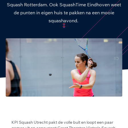
Squash Rotterdam. Ook SquashTime Eindhoven weet
de punten in eigen huis te pakken na een mooie
squashavond.
KPI Squash Utrecht pakt de volle buit en loopt een paar
games uit op concurrent Grant Thornton Victoria Squash