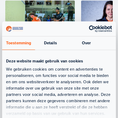
Toestemming
Details
Over
WAARDEVOLLE WK-
CHANEL STO
ERVARING VOOR
BONDSCOAC
NEDERLANDS TEAM
Deze website maakt gebruik van cookies
ONDER 19
We gebruiken cookies om content en advertenties te
personaliseren, om functies voor social media te bieden
en om ons websiteverkeer te analyseren. Ook delen we
informatie over uw gebruik van onze site met onze
partners voor social media, adverteren en analyse. Deze
partners kunnen deze gegevens combineren met andere
informatie die u aan ze heeft verstrekt of die ze hebben
verzameld op basis van uw gebruik van hun services.