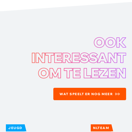
OOK
INTERESSANT
OM TE LEZEN
WAT SPEELT ER NOG MEER
JEUGD
NLTEAM