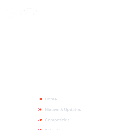
Squash Bond Nederland is niet alleen het verlengstuk van jouw
club, maar ook de organisator van diverse competities,
toernooien en andere activiteiten. We dragen zorg voor de
opleiding van trainers, scheidsrechters en hebben fantastische
topsporters die we volgen. Oók zijn we het aanspreekpunt voor
NOC*NSF en onderzoeksinstituten. Meer weten? Ga direct
naar een thema waar je meer over wilt weten. Tips zijn altijd
welkom, dus neem gerust contact met ons op!
Direct naar
Home
Nieuws & Updates
Competities