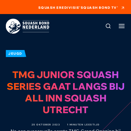
SQUASH EREDIVISIE
'SQUASH BOND TV'
JEUGD
TMG JUNIOR SQUASH
SERIES GAAT LANGS BIJ
ALL INN SQUASH
UTRECHT
25 OKTOBER 2023
1 MINUTEN LEESTIJD
Na een succesvolle eerste TMG Grand Opening bij