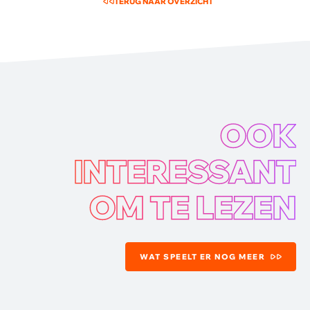
TERUG NAAR OVERZICHT
OOK
INTERESSANT
OM TE LEZEN
WAT SPEELT ER NOG MEER