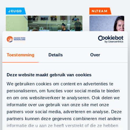
JEUGD
NLTEAM
Toestemming
Details
Over
WAARDEVOLLE WK-
CHANEL STO
ERVARING VOOR
BONDSCOAC
Deze website maakt gebruik van cookies
NEDERLANDS TEAM
We gebruiken cookies om content en advertenties te
ONDER 19
personaliseren, om functies voor social media te bieden
en om ons websiteverkeer te analyseren. Ook delen we
informatie over uw gebruik van onze site met onze
partners voor social media, adverteren en analyse. Deze
partners kunnen deze gegevens combineren met andere
informatie die u aan ze heeft verstrekt of die ze hebben