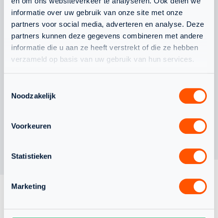
WAARDEVOLLE WK-
CHANEL STO
en om ons websiteverkeer te analyseren. Ook delen we
informatie over uw gebruik van onze site met onze
ERVARING VOOR
BONDSCOAC
partners voor social media, adverteren en analyse. Deze
NEDERLANDS TEAM
partners kunnen deze gegevens combineren met andere
ONDER 19
informatie die u aan ze heeft verstrekt of die ze hebben
verzameld op basis van uw gebruik van hun services.
Toestemmingsselectie
Noodzakelijk
Voorkeuren
Statistieken
Marketing