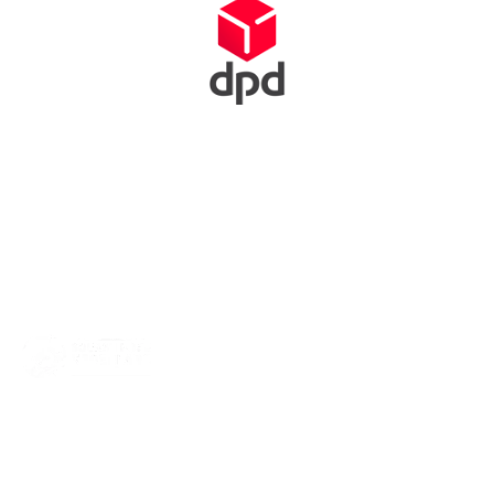
Squash Bond Nederland is niet alleen het verlengstuk van jouw
club, maar ook de organisator van diverse competities,
toernooien en andere activiteiten. We dragen zorg voor de
opleiding van trainers, scheidsrechters en hebben fantastische