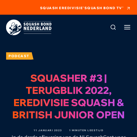
SQUASH EREDIVISIE
'SQUASH BOND TV'
PODCAST
SQUASHER #3 |
TERUGBLIK 2022,
EREDIVISIE SQUASH &
BRITISH JUNIOR OPEN
11 JANUARI 2023
1 MINUTEN LEESTIJD
In de derde aflevering van de NLSquashCast voor