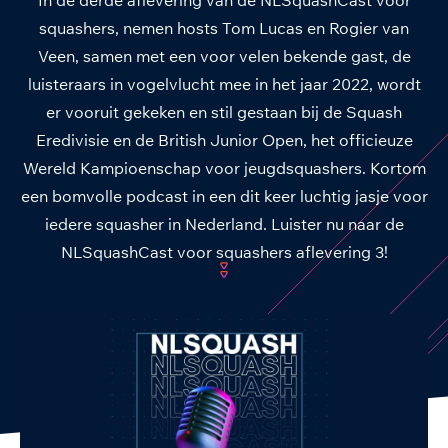
squashers, nemen hosts Tom Lucas en Rogier van
Veen, samen met een voor velen bekende gast, de
luisteraars in vogelvlucht mee in het jaar 2022, wordt
er vooruit gekeken en stil gestaan bij de Squash
Eredivisie en de British Junior Open, het officieuze
Wereld Kampioenschap voor jeugdsquashers. Kortom
een bomvolle podcast in een dit keer luchtig jasje voor
iedere squasher in Nederland. Luister nu naar de
NLSquashCast voor squashers aflevering 3!