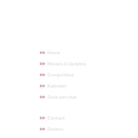
topsporters die we volgen. Oók zijn we het aanspreekpunt voor
NOC*NSF en onderzoeksinstituten. Meer weten? Ga direct
naar een thema waar je meer over wilt weten. Tips zijn altijd
welkom, dus neem gerust contact met ons op!
Direct naar
Home
Nieuws & Updates
Competities
Kalender
Zoek een club
Contact
Contact
Zoeken