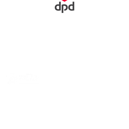
Squash Bond Nederland is niet alleen het verlengstuk van jouw
club, maar ook de organisator van diverse competities,
toernooien en andere activiteiten. We dragen zorg voor de
opleiding van trainers, scheidsrechters en hebben fantastische
topsporters die we volgen. Oók zijn we het aanspreekpunt voor
NOC*NSF en onderzoeksinstituten. Meer weten? Ga direct