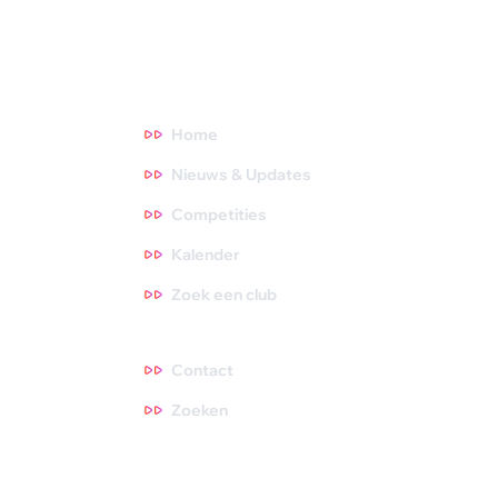
naar een thema waar je meer over wilt weten. Tips zijn altijd
welkom, dus neem gerust contact met ons op!
Direct naar
Home
Nieuws & Updates
Competities
Kalender
Zoek een club
Contact
Contact
Zoeken