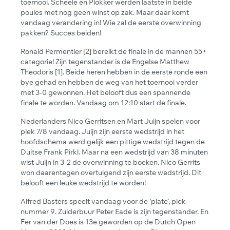
toernooi. Scheele en Plokker werden laatste in beide
poules met nog geen winst op zak. Maar daar komt
vandaag verandering in! Wie zal de eerste overwinning
pakken? Succes beiden!
Ronald Permentier [2] bereikt de finale in de mannen 55+
categorie! Zijn tegenstander is de Engelse Matthew
Theodoris [1]. Beide heren hebben in de eerste ronde een
bye gehad en hebben de weg van het toernooi verder
met 3-0 gewonnen. Het belooft dus een spannende
finale te worden. Vandaag om 12:10 start de finale.
Nederlanders Nico Gerritsen en Mart Juijn spelen voor
plek 7/8 vandaag. Juijn zijn eerste wedstrijd in het
hoofdschema werd gelijk een pittige wedstrijd tegen de
Duitse Frank Pirkl. Maar na een wedstrijd van 38 minuten
wist Juijn in 3-2 de overwinning te boeken. Nico Gerrits
won daarentegen overtuigend zijn eerste wedstrijd. Dit
belooft een leuke wedstrijd te worden!
Alfred Basters speelt vandaag voor de ‘plate’, plek
nummer 9. Zuiderbuur Peter Eade is zijn tegenstander. En
Fer van der Does is 13e geworden op de Dutch Open