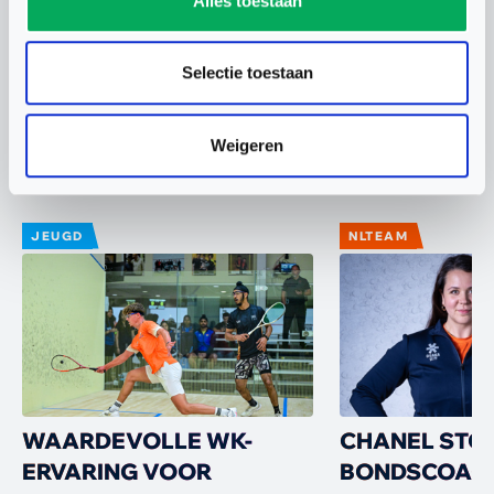
Alles toestaan
OM TE LEZEN
Selectie toestaan
WAT SPEELT ER NOG MEER
Weigeren
JEUGD
NLTEAM
WAARDEVOLLE WK-
CHANEL STO
ERVARING VOOR
BONDSCOAC