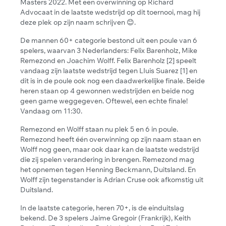
Masters 2022. Met een overwinning op Richard
Advocaat in de laatste wedstrijd op dit toernooi, mag hij
deze plek op zijn naam schrijven 😊.
De mannen 60+ categorie bestond uit een poule van 6
spelers, waarvan 3 Nederlanders: Felix Barenholz, Mike
Remezond en Joachim Wolff. Felix Barenholz [2] speelt
vandaag zijn laatste wedstrijd tegen LIuis Suarez [1] en
dit is in de poule ook nog een daadwerkelijke finale. Beide
heren staan op 4 gewonnen wedstrijden en beide nog
geen game weggegeven. Oftewel, een echte finale!
Vandaag om 11:30.
Remezond en Wolff staan nu plek 5 en 6 in poule.
Remezond heeft één overwinning op zijn naam staan en
Wolff nog geen, maar ook daar kan de laatste wedstrijd
die zij spelen verandering in brengen. Remezond mag
het opnemen tegen Henning Beckmann, Duitsland. En
Wolff zijn tegenstander is Adrian Cruse ook afkomstig uit
Duitsland.
In de laatste categorie, heren 70+, is de einduitslag
bekend. De 3 spelers Jaime Gregoir (Frankrijk), Keith