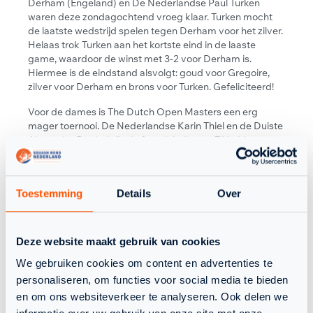
Derham (Engeland) en De Nederlandse Paul Turken
waren deze zondagochtend vroeg klaar. Turken mocht
de laatste wedstrijd spelen tegen Derham voor het zilver.
Helaas trok Turken aan het kortste eind in de laaste
game, waardoor de winst met 3-2 voor Derham is.
Hiermee is de eindstand alsvolgt: goud voor Gregoire,
zilver voor Derham en brons voor Turken. Gefeliciteerd!
Voor de dames is The Dutch Open Masters een erg
mager toernooi. De Nederlandse Karin Thiel en de Duiste
Alexandra Barthel zijn de fanatiekelingen. Zij hebben nog
geen wedstrijd gespeeld, maar daar komt vandaag
verandering in. Om 10:50 spelen zij direct de finale tegen
elkaar. Lets go!
Toestemming
Details
Over
Squash Bond Nederland wenst iedereen vandaag veel
plezier en succes toe met het spelen van de laatste
wedstrijden! Het volledige programma en alle uitslagen
Deze website maakt gebruik van cookies
vind je hier!
We gebruiken cookies om content en advertenties te
personaliseren, om functies voor social media te bieden
en om ons websiteverkeer te analyseren. Ook delen we