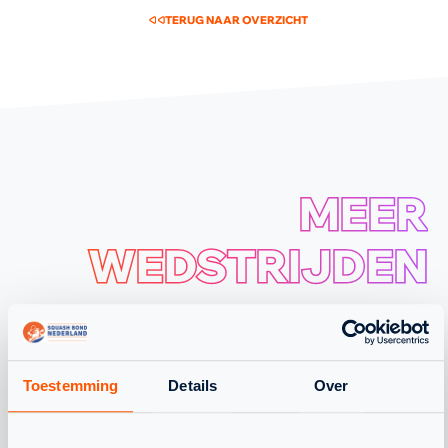
TERUG NAAR OVERZICHT
MEER
WEDSTRIJDEN
WAT SPEELT ER NOG MEER
Toestemming
Details
Over
04
FEB.