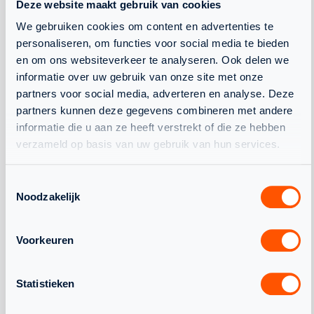
Deze website maakt gebruik van cookies
We gebruiken cookies om content en advertenties te
NK SQUASH 2027
personaliseren, om functies voor social media te bieden
FRANS OTTEN STADION
en om ons websiteverkeer te analyseren. Ook delen we
MEER INFORMATIE
informatie over uw gebruik van onze site met onze
INSCHRIJVEN
partners voor social media, adverteren en analyse. Deze
partners kunnen deze gegevens combineren met andere
24
informatie die u aan ze heeft verstrekt of die ze hebben
JAN.
verzameld op basis van uw gebruik van hun services.
NK JEUGD 2027
SQUASH HOUTRUST B.V.
Toestemmingsselectie
HOUTRUST SQUASH
Noodzakelijk
MEER INFORMATIE
INSCHRIJVEN
Voorkeuren
Statistieken