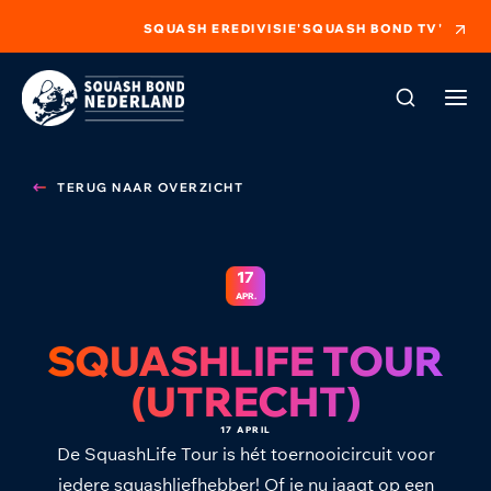
SQUASH EREDIVISIE
'SQUASH BOND TV'
TERUG NAAR OVERZICHT
17
APR.
SQUASHLIFE TOUR
(UTRECHT)
17 APRIL
De SquashLife Tour is hét toernooicircuit voor
iedere squashliefhebber! Of je nu jaagt op een