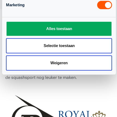
Marketing
Alles toestaan
ONZE PARTNERS &
Selectie toestaan
SUPPLIERS
Weigeren
Dankzij onze partners & suppliers zijn we in staat om
de squashsport nog leuker te maken.