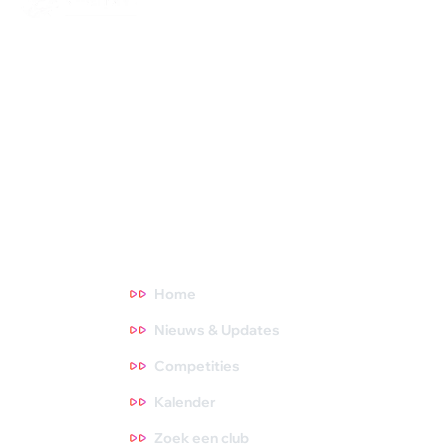
Squash Bond Nederland is niet alleen het verlengstuk van jouw
club, maar ook de organisator van diverse competities,
toernooien en andere activiteiten. We dragen zorg voor de
opleiding van trainers, scheidsrechters en hebben fantastische
topsporters die we volgen. Oók zijn we het aanspreekpunt voor
NOC*NSF en onderzoeksinstituten. Meer weten? Ga direct
naar een thema waar je meer over wilt weten. Tips zijn altijd
welkom, dus neem gerust contact met ons op!
Direct naar
Home
Nieuws & Updates
Competities
Kalender
Zoek een club