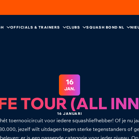
SH
OFFICIALS & TRAINERS
CLUBS
SQUASH BOND NL
NIE
16
JAN.
E TOUR (ALL IN
16 JANUARI
hét toernooicircuit voor iedere squashliefhebber! Of je nu j
30.000, jezelf wilt uitdagen tegen sterke tegenstanders of 
beleven: er is een passende categorie voor ieder niveau. Op