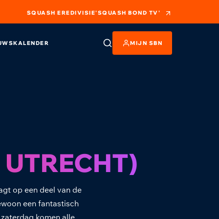
SQUASH EREDIVISIE
'SQUASH BOND TV'
UWS
KALENDER
MIJN SBN
N UTRECHT)
aagt op een deel van de
gewoon een fantastisch
 zaterdag komen alle