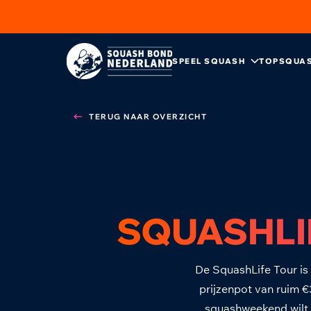
SPEEL SQUASH
TOPSQUA
TERUG NAAR OVERZICHT
SQUASHLIF
De SquashLife Tour is 
prijzenpot van ruim €
squashweekend wilt 