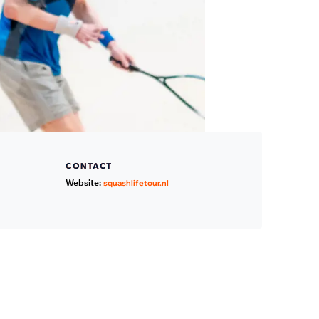
CONTACT
Website:
squashlifetour.nl