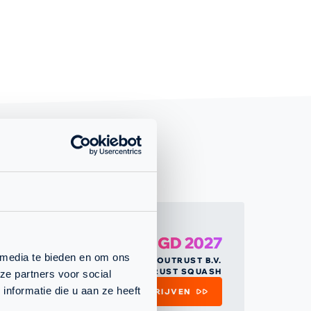
NK JEUGD 2027
 media te bieden en om ons
SQUASH HOUTRUST B.V.
HOUTRUST SQUASH
ze partners voor social
nformatie die u aan ze heeft
MEER INFORMATIE
INSCHRIJVEN