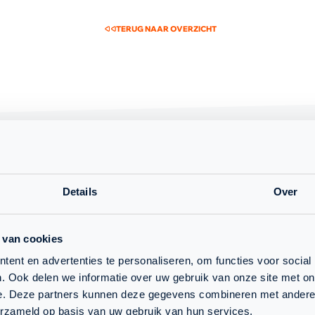
TERUG NAAR OVERZICHT
Details
Over
 van cookies
24
NK SQUASH 2027
JAN.
ent en advertenties te personaliseren, om functies voor social
FRANS OTTEN STADION
. Ook delen we informatie over uw gebruik van onze site met on
e. Deze partners kunnen deze gegevens combineren met andere i
MEER INFORMATIE
INSCHRIJVEN
erzameld op basis van uw gebruik van hun services.