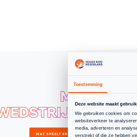
Toestemming
MEER
Deze website maakt gebruik
04
WEDSTRIJDEN
FEB.
We gebruiken cookies om cont
websiteverkeer te analyseren
media, adverteren en analys
WAT SPEELT ER NOG
verstrekt of die ze hebben v