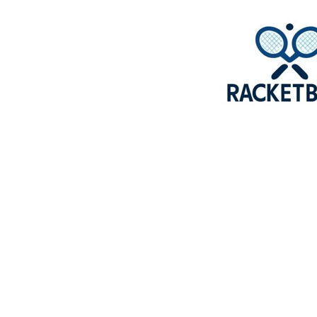
Squash Bond Nederland is niet alleen het verlengstuk van
jouw club, maar ook de organisator van diverse