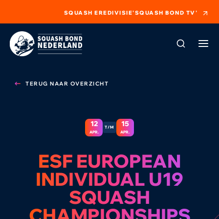
SQUASH EREDIVISIE
'SQUASH BOND TV'
TERUG NAAR OVERZICHT
12
15
T/M
APR.
APR.
ESF EUROPEAN
INDIVIDUAL U19
SQUASH
CHAMPIONSHIPS