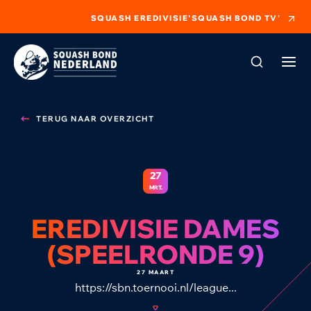
SQUASH EREDIVISIE
'SQUASH BOND TV'
TERUG NAAR OVERZICHT
27
MRT.
EREDIVISIE DAMES
(SPEELRONDE 9)
27 MAART
https://sbn.toernooi.nl/league...