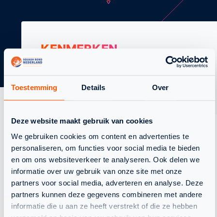
KENMERKEN
SPECIFICATIES
Datum:
27 maart 2024
Toestemming
Details
Over
Type:
Event
Deze website maakt gebruik van cookies
We gebruiken cookies om content en advertenties te
personaliseren, om functies voor social media te bieden
TERUG NAAR OVERZICHT
en om ons websiteverkeer te analyseren. Ook delen we
informatie over uw gebruik van onze site met onze
partners voor social media, adverteren en analyse. Deze
partners kunnen deze gegevens combineren met andere
informatie die u aan ze heeft verstrekt of die ze hebben