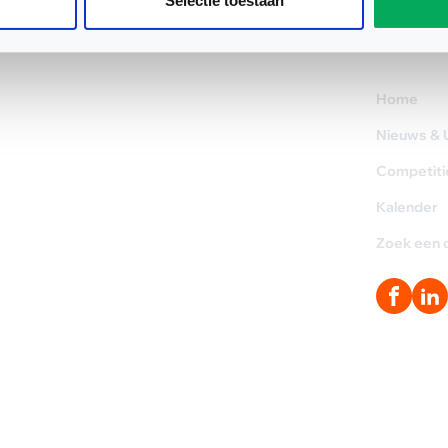
Selectie toestaan
Direct n
Home
Nieuws & 
Competiti
Kalender
Zoek een 