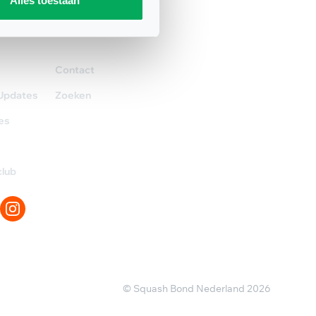
Alles toestaan
aar
Contact
Contact
Updates
Zoeken
es
club
© Squash Bond Nederland 2026