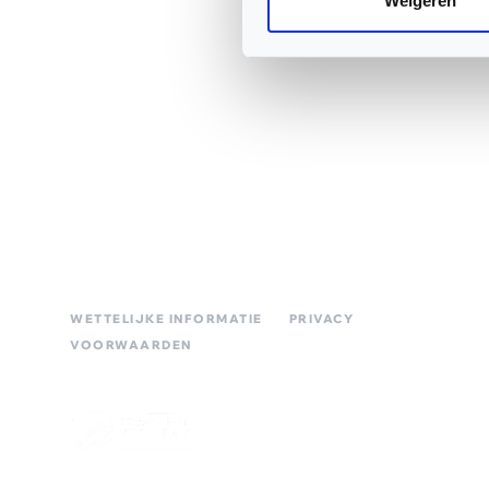
Weigeren
Squash Bond Nederland is niet alleen het verlengstuk van
jouw club, maar ook de organisator van diverse
competities, toernooien en andere activiteiten. We dragen
zorg voor de opleiding van trainers, scheidsrechters en
hebben fantastische topsporters die we volgen. Oók zijn
we het aanspreekpunt voor NOC*NSF en
onderzoeksinstituten. Meer weten? Ga direct naar een
thema waar je meer over wilt weten. Tips zijn altijd welkom,
dus neem gerust contact met ons op!
WETTELIJKE INFORMATIE
PRIVACY
VOORWAARDEN