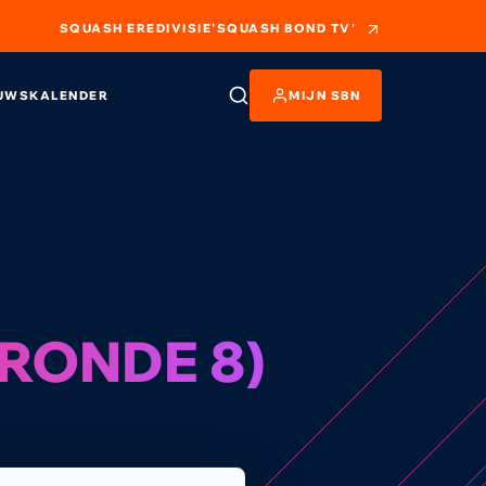
SQUASH EREDIVISIE
'SQUASH BOND TV'
UWS
KALENDER
MIJN SBN
LRONDE 8)