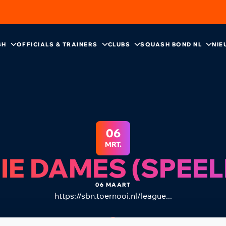
SH
OFFICIALS & TRAINERS
CLUBS
SQUASH BOND NL
NIE
06
MRT.
IE DAMES (SPEE
06 MAART
https://sbn.toernooi.nl/league...