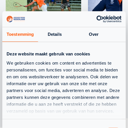
WAARDEVOLLE WK-
CHANEL STO
ERVARING VOOR
BONDSCOAC
Toestemming
Details
Over
NEDERLANDS TEAM
ONDER 19
Deze website maakt gebruik van cookies
We gebruiken cookies om content en advertenties te
personaliseren, om functies voor social media te bieden
en om ons websiteverkeer te analyseren. Ook delen we
informatie over uw gebruik van onze site met onze
partners voor social media, adverteren en analyse. Deze
partners kunnen deze gegevens combineren met andere
informatie die u aan ze heeft verstrekt of die ze hebben
verzameld op basis van uw gebruik van hun services.
Toestemmingsselectie