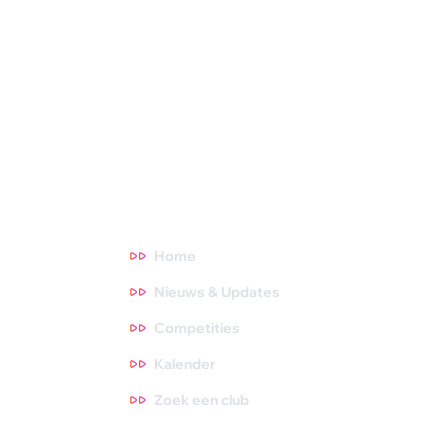
Squash Bond Nederland is niet alleen het verlengstuk van jouw
club, maar ook de organisator van diverse competities,
toernooien en andere activiteiten. We dragen zorg voor de
opleiding van trainers, scheidsrechters en hebben fantastische
topsporters die we volgen. Oók zijn we het aanspreekpunt voor
NOC*NSF en onderzoeksinstituten. Meer weten? Ga direct
naar een thema waar je meer over wilt weten. Tips zijn altijd
welkom, dus neem gerust contact met ons op!
Direct naar
Home
Nieuws & Updates
Competities
Kalender
Zoek een club
Contact