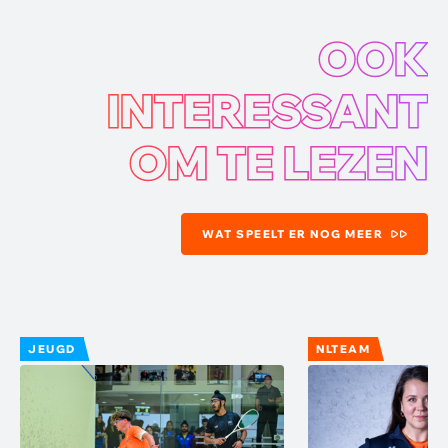
OOK
INTERESSANT
OM TE LEZEN
WAT SPEELT ER NOG MEER
JEUGD
NLTEAM